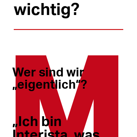
wichtig?
Wer sind wir
„eigentlich“?
„Ich bin
Interista, was