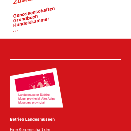
Genossenschaften
Grundbuch
Handelskammer
…
Betrieb Landesmuseen
Eine Körperschaft der