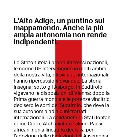
L’Alto Adige, un puntino sul
mappamondo. Anche la più
ampia autonomia non rende
indipendenti.
Lo Stato tutela i propri interessi nazionali,
le norme UE intervengono in molti ambiti
della nostra vita, gli sviluppi internazionali
hanno ripercussioni ovunque. La storia
insegna: sotto gli Asburgo, in Sudtirolo
vigevano le disposizioni di Vienna; dopo la
Prima guerra mondiale le potenze vincitrici
decisero le sorti del Sudtirolo, che deve la
sua autonomia ad alcuni trattati
internazionali. La solidarietà di Stati lontani
come Cipro, Afghanistan e alcuni Paesi
africani non allineati fu decisiva per
l’adozione delle risoluzioni dell’Assemblea