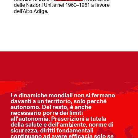
delle Nazioni Unite nel 1960–1961 a favore
dell’Alto Adige.
Le dinamiche mondiali non si fermano
davanti a un territorio, solo perché
autonomo. Del resto, è anche
necessario porre dei limiti
all’autonomia. Prescrizioni a tutela
della salute e dell’ambiente, norme di
sicurezza, diritti fondamentali
continuano ad avere efficacia solo se